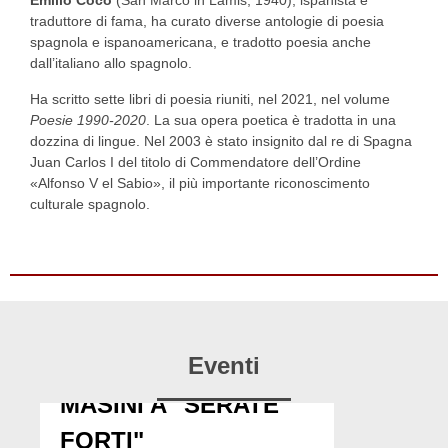
Emilio Coco
(San Marco in Lamis, 1940), ispanista e
traduttore di fama, ha curato diverse antologie di poesia
spagnola e ispanoamericana, e tradotto poesia anche
dall’italiano allo spagnolo.
Ha scritto sette libri di poesia riuniti, nel 2021, nel volume
Poesie 1990-2020
. La sua opera poetica è tradotta in una
dozzina di lingue. Nel 2003 è stato insignito dal re di Spagna
Juan Carlos I del titolo di Commendatore dell’Ordine
«Alfonso V el Sabio», il più importante riconoscimento
culturale spagnolo.
Eventi
MASINI A "SERATE
FORTI"