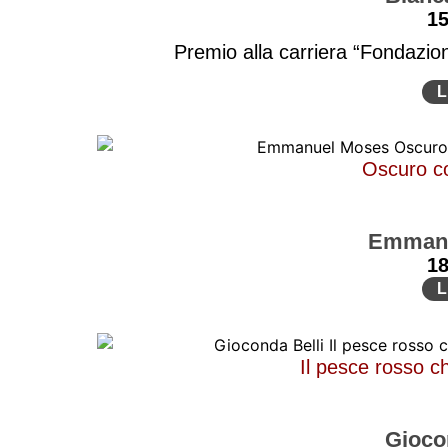
1
Premio alla carriera “Fondazio
L
Oscuro c
Emmanu
1
L
Il pesce rosso ch
Gioco