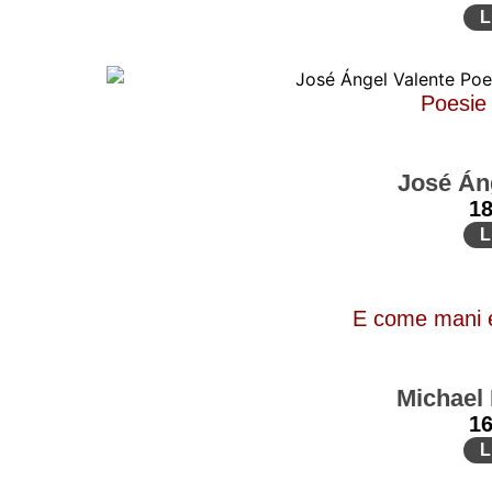
L
Poesie
José Án
1
L
E come mani e
Michael
1
L