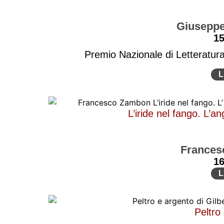
Giuseppe 
1
Premio Nazionale di Letteratura
L
L’iride nel fango. L’a
Frances
1
L
Peltro