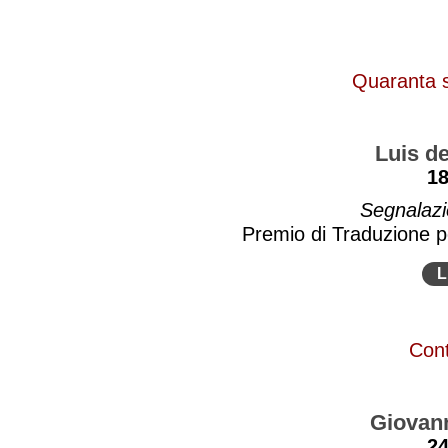
Quaranta s
Luis d
1
Segnalazi
Premio di Traduzione 
L
Cont
Giovan
2