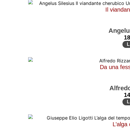
Il vianda
Angelu
1
L
Da una fess
Alfred
1
L
L’alga