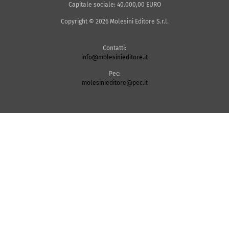
Capitale sociale: 40.000,00 EURO
Copyright © 2026 Molesini Editore S.r.l.
Contatti:
info@molesinieditore.it
Pec:
molesinieditore@pec.it