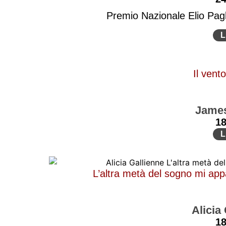
Premio Nazionale Elio Pagl
L
Il vento
James
1
L
L’altra metà del sogno mi ap
Alicia
1