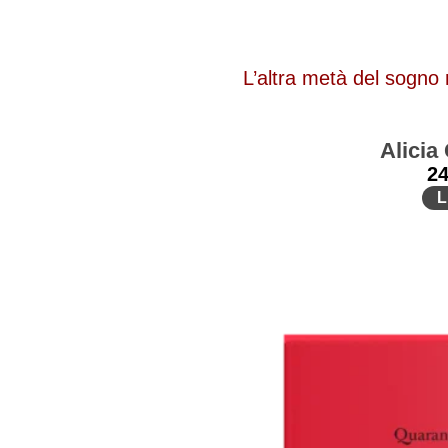
L’altra metà del sogno
Alicia
2
L