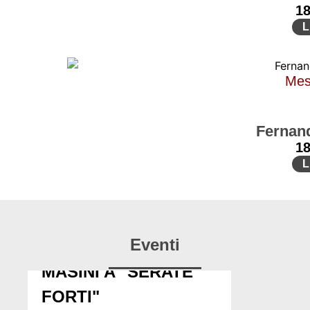
1
L
Mes
Fernan
1
L
Eventi
MASINI A "SERATE
FORTI"