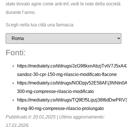
stato trovato agire come anti-tnf, vedi le note della società
durante l’anno.
Scegli nella tua città una farmacia
Fonti:
https://mediately.co/it/drugs/JzG98kxnAbzjTvtV7J5xA
sandoz-30-cpr-150-mg-rilascio-modificato-flacone
https://mediately.co/it/drugs/NODpjv52E58AFj3NNtn0
300-mg-compresse-rilascio-modificato
https://mediately.co/it/drugs/TQ9Ef5Lipzj38I6dDwP
8-mg-90-mg-compresse-rilascio-prolungato
Pubblicato il: 20.01.2025 | Ultimo aggiornamento:
17.01.2026
.