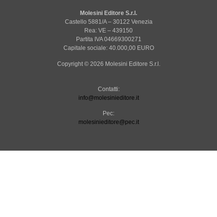
Molesini Editore S.r.l.
Castello 5881/A – 30122 Venezia
Rea: VE – 439150
Partita IVA 04669300271
Capitale sociale: 40.000,00 EURO
Copyright © 2026 Molesini Editore S.r.l.
Contatti:
info@molesinieditore.it
Pec:
molesinieditore@pec.it