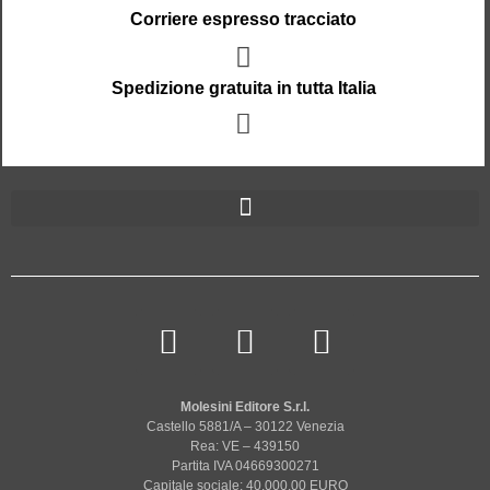
Corriere espresso tracciato
Spedizione gratuita in tutta Italia
Molesini Editore S.r.l.
Castello 5881/A – 30122 Venezia
Rea: VE – 439150
Partita IVA 04669300271
Capitale sociale: 40.000,00 EURO