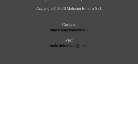
Copyright © 2026 Molesini Editore S.r.l.
Contatti:
info@molesinieditore.it
Pec:
molesinieditore@pec.it