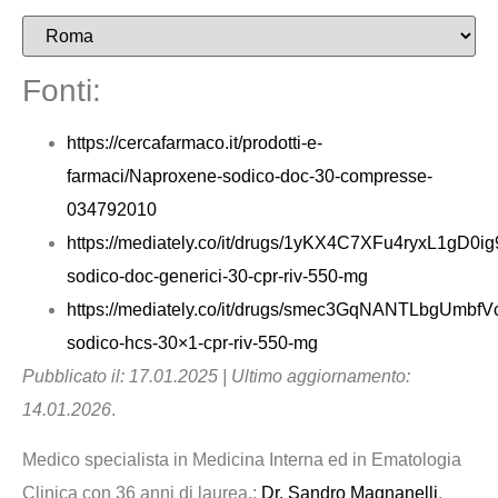
Fonti:
https://cercafarmaco.it/prodotti-e-
farmaci/Naproxene-sodico-doc-30-compresse-
034792010
https://mediately.co/it/drugs/1yKX4C7XFu4ryxL1gD0
sodico-doc-generici-30-cpr-riv-550-mg
https://mediately.co/it/drugs/smec3GqNANTLbgUmbf
sodico-hcs-30×1-cpr-riv-550-mg
Pubblicato il: 17.01.2025 | Ultimo aggiornamento:
14.01.2026
.
Medico specialista in Medicina Interna ed in Ematologia
Clinica con 36 anni di laurea.:
Dr. Sandro Magnanelli
.