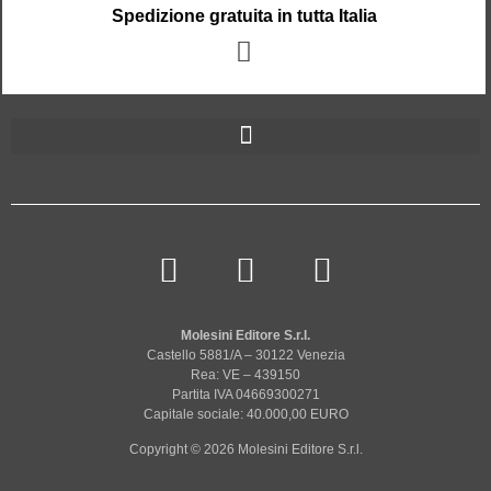
Spedizione gratuita in tutta Italia
Molesini Editore S.r.l.
Castello 5881/A – 30122 Venezia
Rea: VE – 439150
Partita IVA 04669300271
Capitale sociale: 40.000,00 EURO
Copyright © 2026 Molesini Editore S.r.l.