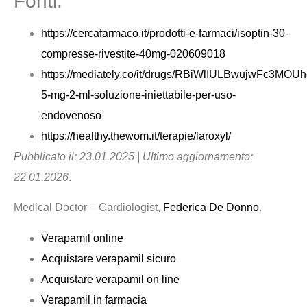
Fonti:
https://cercafarmaco.it/prodotti-e-farmaci/isoptin-30-
compresse-rivestite-40mg-020609018
https://mediately.co/it/drugs/RBiWlIULBwujwFc3MOU
5-mg-2-ml-soluzione-iniettabile-per-uso-
endovenoso
https://healthy.thewom.it/terapie/laroxyl/
Pubblicato il: 23.01.2025 | Ultimo aggiornamento:
22.01.2026
.
Medical Doctor – Cardiologist,
Federica De Donno
.
Verapamil online
Acquistare verapamil sicuro
Acquistare verapamil on line
Verapamil in farmacia