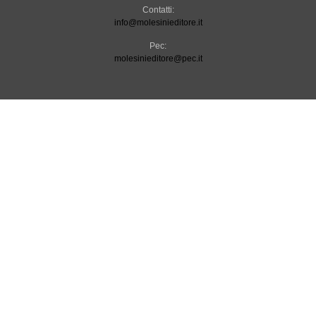
Contatti:
info@molesinieditore.it
Pec:
molesinieditore@pec.it