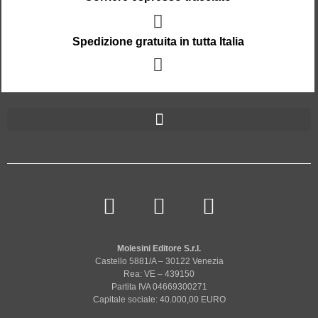
Spedizione gratuita in tutta Italia
Molesini Editore S.r.l.
Castello 5881/A – 30122 Venezia
Rea: VE – 439150
Partita IVA 04669300271
Capitale sociale: 40.000,00 EURO