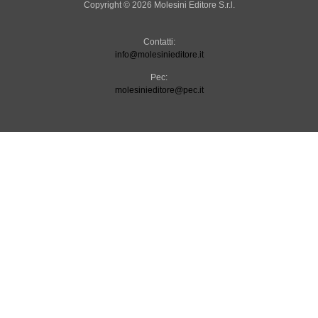
Copyright © 2026 Molesini Editore S.r.l.
Contatti:
info@molesinieditore.it
Pec:
molesinieditore@pec.it