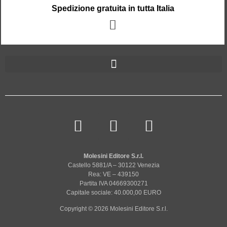
Spedizione gratuita in tutta Italia
Molesini Editore S.r.l.
Castello 5881/A – 30122 Venezia
Rea: VE – 439150
Partita IVA 04669300271
Capitale sociale: 40.000,00 EURO
Copyright © 2026 Molesini Editore S.r.l.