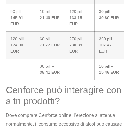
90 pill –
10 pill –
120 pill –
30 pill –
145.91
21.40 EUR
133.15
30.80 EUR
EUR
EUR
120 pill –
60 pill –
270 pill –
360 pill –
174.00
71.77 EUR
230.39
107.47
EUR
EUR
EUR
30 pill –
10 pill –
38.41 EUR
15.46 EUR
Cenforce può interagire con
altri prodotti?
Dove comprare Cenforce online, l’erezione si attenua
normalmente, il consumo eccessivo di alcol può causare