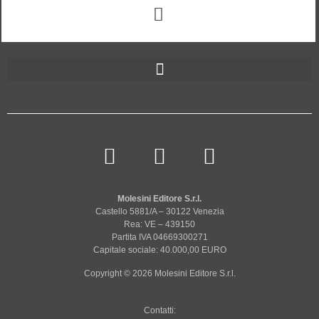
Molesini Editore S.r.l.
Castello 5881/A – 30122 Venezia
Rea: VE – 439150
Partita IVA 04669300271
Capitale sociale: 40.000,00 EURO
Copyright © 2026 Molesini Editore S.r.l.
Contatti: