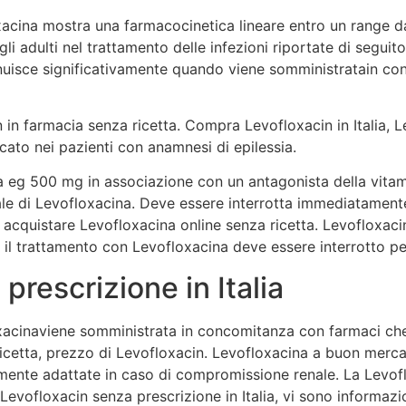
acina mostra una farmacocinetica lineare entro un range da
i adulti nel trattamento delle infezioni riportate di seguit
nuisce significativamente quando viene somministratain co
 in farmacia senza ricetta. Compra Levofloxacin in Italia, L
dicato nei pazienti con anamnesi di epilessia.
a eg 500 mg in associazione con un antagonista della vitami
rale di Levofloxacina. Deve essere interrotta immediatamen
 acquistare Levofloxacina online senza ricetta. Levofloxaci
il trattamento con Levofloxacina deve essere interrotto per 
rescrizione in Italia
xacinaviene somministrata in concomitanza con farmaci che
icetta, prezzo di Levofloxacin. Levofloxacina a buon merc
ente adattate in caso di compromissione renale. La Levoflo
Levofloxacin senza prescrizione in Italia, vi sono informazion