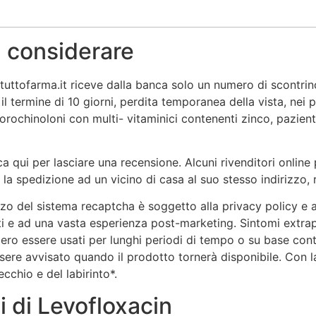
a considerare
tuttofarma.it riceve dalla banca solo un numero di scontri
o il termine di 10 giorni, perdita temporanea della vista, nei
rochinoloni con multi- vitaminici contenenti zinco, pazient
cca qui per lasciare una recensione. Alcuni rivenditori onl
 la spedizione ad un vicino di casa al suo stesso indirizzo, r
izzo del sistema recaptcha è soggetto alla privacy policy e a
ienti e ad una vasta esperienza post-marketing. Sintomi extra
ro essere usati per lunghi periodi di tempo o su base conti
 essere avvisato quando il prodotto tornerà disponibile. Con 
chio e del labirinto*.
i di Levofloxacin