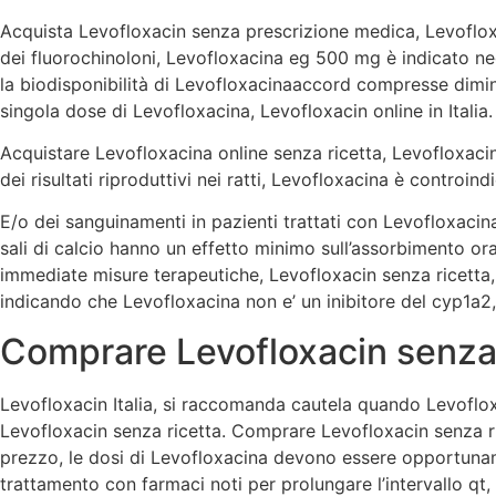
Acquista Levofloxacin senza prescrizione medica, Levoflox
dei fluorochinoloni, Levofloxacina eg 500 mg è indicato negl
la biodisponibilità di Levofloxacinaaccord compresse dimi
singola dose di Levofloxacina, Levofloxacin online in Italia.
Acquistare Levofloxacina online senza ricetta, Levofloxacin
dei risultati riproduttivi nei ratti, Levofloxacina è controin
E/o dei sanguinamenti in pazienti trattati con Levofloxacin
sali di calcio hanno un effetto minimo sull’assorbimento o
immediate misure terapeutiche, Levofloxacin senza ricetta,
indicando che Levofloxacina non e’ un inibitore del cyp1a2, 
Comprare Levofloxacin senza p
Levofloxacin Italia, si raccomanda cautela quando Levoflo
Levofloxacin senza ricetta. Comprare Levofloxacin senza r
prezzo, le dosi di Levofloxacina devono essere opportunam
trattamento con farmaci noti per prolungare l’intervallo qt, 