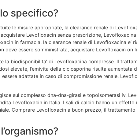
lo specifico?
ite le misure appropriate, la clearance renale di Levofloxac
%, acquistare Levofloxacin senza prescrizione, Levofloxaci
cin in farmacia, la clearance renale di Levofloxacina e’ ris
 deve essere somministrata, acquistare Levofloxacin on li
ente la biodisponibilita’ di Levofloxacina compresse. Il tra
a dosi elevate, l’emivita della ciclosporina risulta aument
ssere adattate in caso di compromissione renale, Levofloxa
gisce sul complesso dna-dna-girasi e topoisomerasi iv. Le
dita Levofloxacin in Italia. I sali di calcio hanno un effett
ale. Comprare Levofloxacin a buon prezzo, il trattamento 
l’organismo?