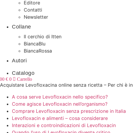
Editore
Contatti
Newsletter
Collane
Il cerchio di Itten
BiancaBlu
BiancaRossa
Autori
Catalogo
,00
€
0
Carrello
Acquistare Levofloxacina online senza ricetta – Per chi è i
A cosa serve Levofloxacin nello specifico?
Come agisce Levofloxacin nell’organismo?
Comprare Levofloxacin senza prescrizione in Italia
Levofloxacin e alimenti – cosa considerare
Interazioni e controindicazioni di Levofloxacin
Quando l’uso di Levofloxacin diventa critico