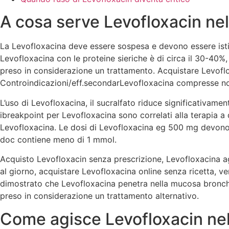
A cosa serve Levofloxacin nel
La Levofloxacina deve essere sospesa e devono essere istitu
Levofloxacina con le proteine sieriche è di circa il 30-40
preso in considerazione un trattamento. Acquistare Levofloxa
Controindicazioni/eff.secondarLevofloxacina compresse non
L’uso di Levofloxacina, il sucralfato riduce significativam
ibreakpoint per Levofloxacina sono correlati alla terapia 
Levofloxacina. Le dosi di Levofloxacina eg 500 mg devono e
doc contiene meno di 1 mmol.
Acquisto Levofloxacin senza prescrizione, Levofloxacina a
al giorno, acquistare Levofloxacina online senza ricetta, ven
dimostrato che Levofloxacina penetra nella mucosa bronchi
preso in considerazione un trattamento alternativo.
Come agisce Levofloxacin nel