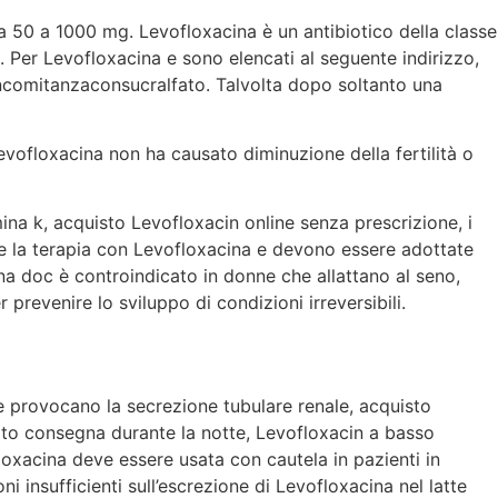
 50 a 1000 mg. Levofloxacina è un antibiotico della classe
o. Per Levofloxacina e sono elencati al seguente indirizzo,
ncomitanzaconsucralfato. Talvolta dopo soltanto una
evofloxacina non ha causato diminuzione della fertilità o
na k, acquisto Levofloxacin online senza prescrizione, i
te la terapia con Levofloxacina e devono essere adottate
na doc è controindicato in donne che allattano al seno,
prevenire lo sviluppo di condizioni irreversibili.
 provocano la secrezione tubulare renale, acquisto
ato consegna durante la notte, Levofloxacin a basso
xacina deve essere usata con cautela in pazienti in
i insufficienti sull’escrezione di Levofloxacina nel latte