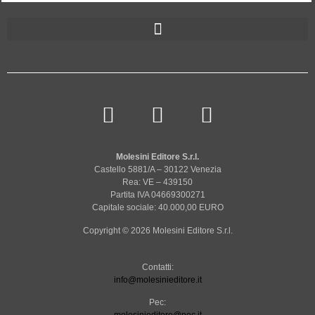
Molesini Editore S.r.l.
Castello 5881/A – 30122 Venezia
Rea: VE – 439150
Partita IVA 04669300271
Capitale sociale: 40.000,00 EURO
Copyright © 2026 Molesini Editore S.r.l.
Contatti:
info@molesinieditore.it
Pec: