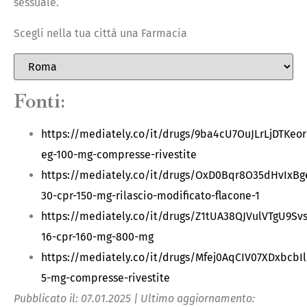
sessuale.
Scegli nella tua città una Farmacia
Fonti:
https://mediately.co/it/drugs/9ba4cU7OuJLrLjDTKeor
eg-100-mg-compresse-rivestite
https://mediately.co/it/drugs/OxD0Bqr8O35dHvIxBg
30-cpr-150-mg-rilascio-modificato-flacone-1
https://mediately.co/it/drugs/Z1tUA38QJVulVTgU9Sv
16-cpr-160-mg-800-mg
https://mediately.co/it/drugs/Mfej0AqCIV07XDxbcbIl
5-mg-compresse-rivestite
Pubblicato il: 07.01.2025 | Ultimo aggiornamento: