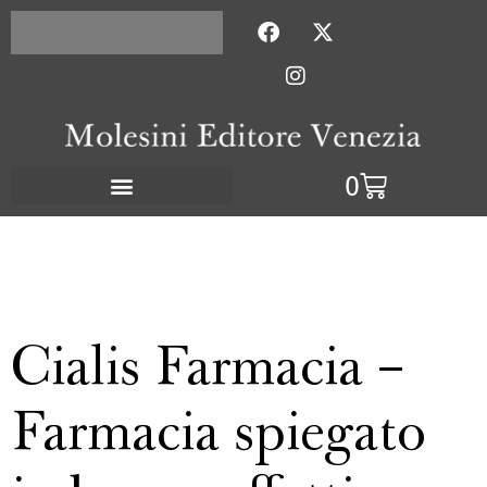
Con l'acquisto di 2 titoli la
Pagamenti sicuri
spedizione è gratuita
con PayPal
0
Cialis Farmacia –
Farmacia spiegato