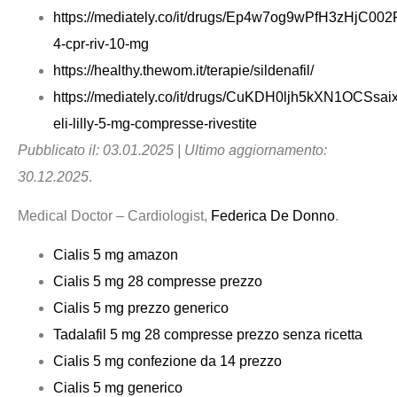
https://mediately.co/it/drugs/Ep4w7og9wPfH3zHjC002
4-cpr-riv-10-mg
https://healthy.thewom.it/terapie/sildenafil/
https://mediately.co/it/drugs/CuKDH0ljh5kXN1OCSsaix
eli-lilly-5-mg-compresse-rivestite
Pubblicato il: 03.01.2025 | Ultimo aggiornamento:
30.12.2025
.
Medical Doctor – Cardiologist,
Federica De Donno
.
Cialis 5 mg amazon
Cialis 5 mg 28 compresse prezzo
Cialis 5 mg prezzo generico
Tadalafil 5 mg 28 compresse prezzo senza ricetta
Cialis 5 mg confezione da 14 prezzo
Cialis 5 mg generico