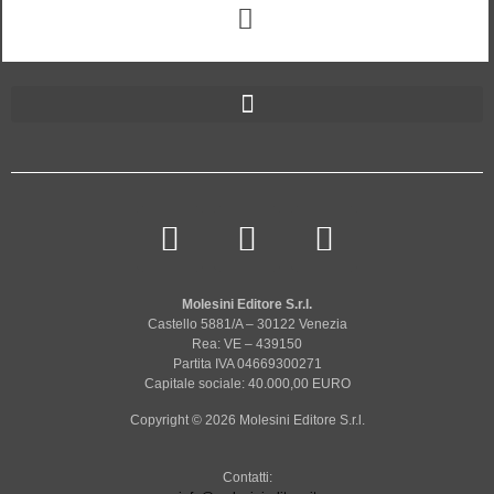
Molesini Editore S.r.l.
Castello 5881/A – 30122 Venezia
Rea: VE – 439150
Partita IVA 04669300271
Capitale sociale: 40.000,00 EURO
Copyright © 2026 Molesini Editore S.r.l.
Contatti: