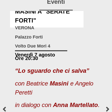
Eventi
MASINI A "SERATE
FORTI"
VERONA
Palazzo Forti
Volto Due Mori 4
Venerdì 7 agosto
Ore 20:30
“Lo sguardo che ci salva”
con Beatrice
Masini
e Angelo
Peretti
in dialogo con
Anna Martellato
.