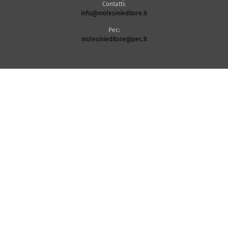
Contatti:
info@molesinieditore.it
Pec:
molesinieditore@pec.it