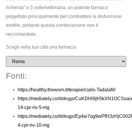
richiesta” o 3 volte/settimana, un potente farmaco
progettato principalmente per combattere la disfunzione
erettile, pertanto questa combinazione non è
raccomandata.
Scegli nella tua città una farmacia
Fonti:
https://healthy.thewom.it/terapie/cialis-Tadalafil/
https://mediately.co/it/drugs/CuKDH0ljh5kXN1OCSsaixf
14-cpr-riv-5-mg
https://mediately.co/it/drugs/Ep4w7og9wPfH3zHjC002
4-cpr-riv-10-mg