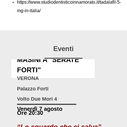
https://www.studiodentisticoinnamorato.it/tadalafil-5-
mg-in-italia/
Eventi
MASINI A "SERATE
FORTI"
VERONA
Palazzo Forti
Volto Due Mori 4
Venerdì 7 agosto
Ore 20:30
“Lo sguardo che ci salva”