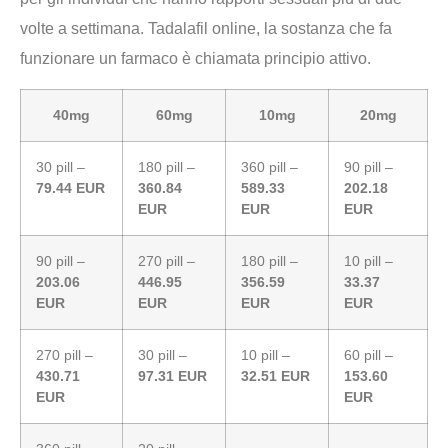
volte a settimana. Tadalafil online, la sostanza che fa
funzionare un farmaco è chiamata principio attivo.
40mg
60mg
10mg
20mg
30 pill –
180 pill –
360 pill –
90 pill –
79.44 EUR
360.84
589.33
202.18
EUR
EUR
EUR
90 pill –
270 pill –
180 pill –
10 pill –
203.06
446.95
356.59
33.37
EUR
EUR
EUR
EUR
270 pill –
30 pill –
10 pill –
60 pill –
430.71
97.31 EUR
32.51 EUR
153.60
EUR
EUR