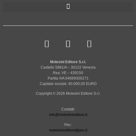
Molesini Editore S.r.l.
Castello 5881/A – 30122 Venezia
Rea: VE – 439150
Partita IVA 04669300271
Capitale sociale: 40.000,00 EURO
Copyright © 2026 Molesini Editore S.r.l.
Contatti:
info@molesinieditore.it
Pec:
molesinieditore@pec.it