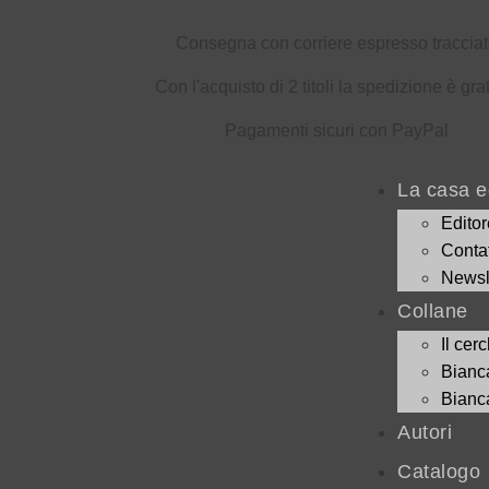
Consegna con corriere espresso traccia
Con l'acquisto di 2 titoli la spedizione è gra
Pagamenti sicuri con PayPal
La casa ed
Editor
Contat
Newsl
Collane
Il cerc
Bianc
Bianc
Autori
Catalogo