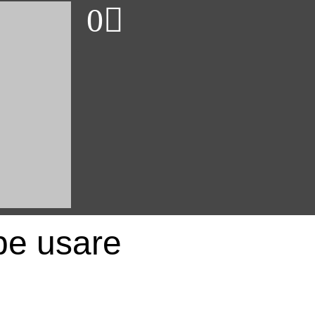
0
be usare