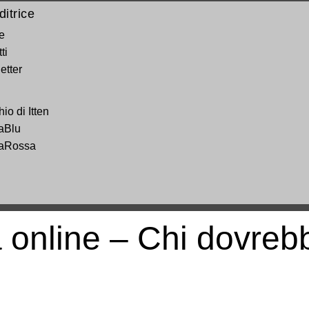
itrice
e
ti
etter
hio di Itten
aBlu
aRossa
 online – Chi dovreb