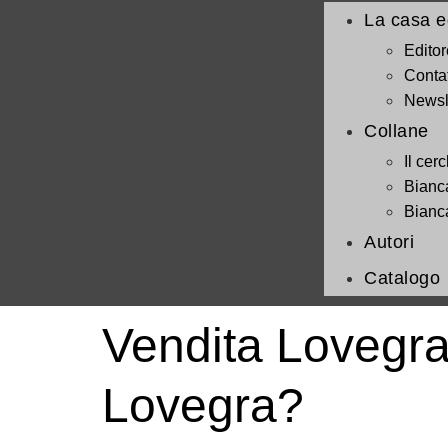
La casa ed
Editor
Contat
Newsl
Collane
Il cerc
Bianc
Bianc
Autori
Catalogo
Vendita Lovegra
Lovegra?