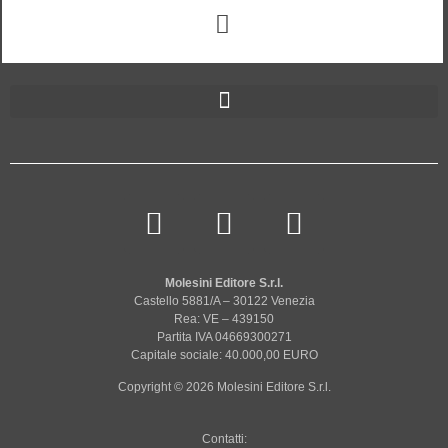
Molesini Editore S.r.l.
Castello 5881/A – 30122 Venezia
Rea: VE – 439150
Partita IVA 04669300271
Capitale sociale: 40.000,00 EURO
Copyright © 2026 Molesini Editore S.r.l.
Contatti: