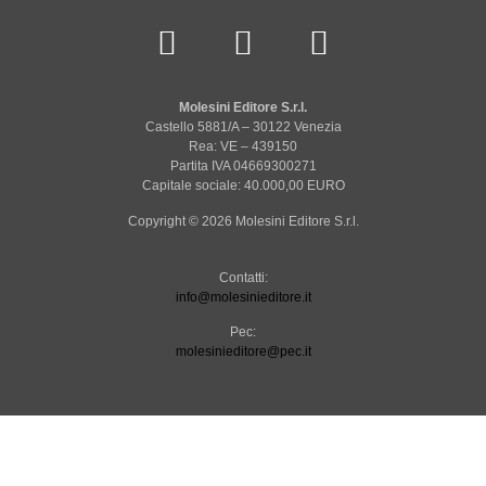
Molesini Editore S.r.l.
Castello 5881/A – 30122 Venezia
Rea: VE – 439150
Partita IVA 04669300271
Capitale sociale: 40.000,00 EURO
Copyright © 2026 Molesini Editore S.r.l.
Contatti:
info@molesinieditore.it
Pec:
molesinieditore@pec.it