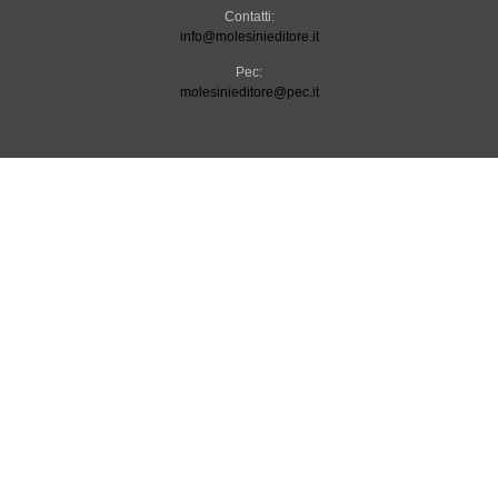
Contatti:
info@molesinieditore.it
Pec:
molesinieditore@pec.it