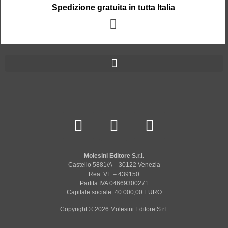
Spedizione gratuita in tutta Italia
Molesini Editore S.r.l.
Castello 5881/A – 30122 Venezia
Rea: VE – 439150
Partita IVA 04669300271
Capitale sociale: 40.000,00 EURO
Copyright © 2026 Molesini Editore S.r.l.