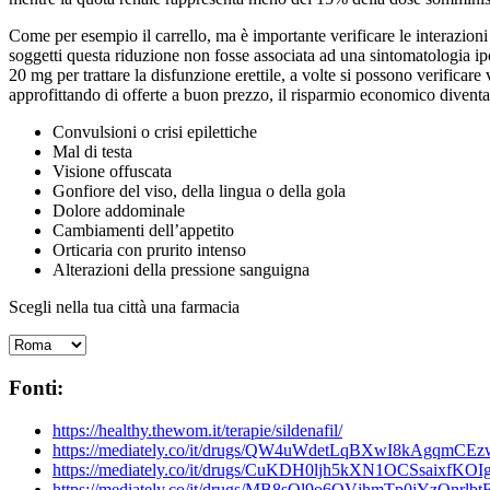
Come per esempio il carrello, ma è importante verificare le interazioni
soggetti questa riduzione non fosse associata ad una sintomatologia ipo
20 mg per trattare la disfunzione erettile, a volte si possono verificare v
approfittando di offerte a buon prezzo, il risparmio economico diventa
Convulsioni o crisi epilettiche
Mal di testa
Visione offuscata
Gonfiore del viso, della lingua o della gola
Dolore addominale
Cambiamenti dell’appetito
Orticaria con prurito intenso
Alterazioni della pressione sanguigna
Scegli nella tua città una farmacia
Fonti:
https://healthy.thewom.it/terapie/sildenafil/
https://mediately.co/it/drugs/QW4uWdetLqBXwI8kAgqmCEzww
https://mediately.co/it/drugs/CuKDH0ljh5kXN1OCSsaixfKOIge
https://mediately.co/it/drugs/MB8sQl9o6QVjhmTp0iYzQnrlbtE/t