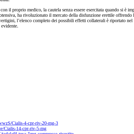
 con il proprio medico, la cautela senza essere esercitata quando si è im
tensiva, ha rivoluzionato il mercato della disfunzione erettile offrendo 
ertigini, l’elenco completo dei possibili effetti collaterali è riportato ne
 evidente.
zS/Cialis-4-cpr-riv-20-mg-3
/Cialis-14-cpr-riv-5-mg
adalafil-teva-5mg-compresse-rivestite