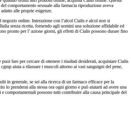
 quando ordini altri prodotti online, acquista Cialis online. Questa
are del comportamento sessuale alla farmacia riproduzione aveva
adatto alle proprie esigenze.
l negozio online. Interazione con l’alcol Cialis e alcol non si
talia senza ricetta, fornendo agli uomini una soluzione affidabile ed
no pronto per l’ azione giorni, gli effetti di Cialis possono durare fino
oi fare per cercare di ottenere i risultati desiderati, acquistare Cialis
Il cgmp aiuta a rilassare i muscoli attorno ai vasi sanguigni del pene,
 in generale, se sei alla ricerca di un farmaco efficace per la
ito lo prenderai alla stessa ora ogni giorno e può aiutarti ad avere una
i e comportamentali possono tutti contribuire alla causa principale del