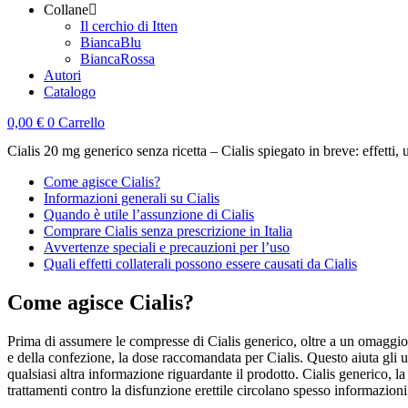
Collane
Il cerchio di Itten
BiancaBlu
BiancaRossa
Autori
Catalogo
0,00
€
0
Carrello
Cialis 20 mg generico senza ricetta – Cialis spiegato in breve: effetti, 
Come agisce Cialis?
Informazioni generali su Cialis
Quando è utile l’assunzione di Cialis
Comprare Cialis senza prescrizione in Italia
Avvertenze speciali e precauzioni per l’uso
Quali effetti collaterali possono essere causati da Cialis
Come agisce Cialis?
Prima di assumere le compresse di Cialis generico, oltre a un omaggio a 
e della confezione, la dose raccomandata per Cialis. Questo aiuta gli 
qualsiasi altra informazione riguardante il prodotto. Cialis generico, l
trattamenti contro la disfunzione erettile circolano spesso informazioni 