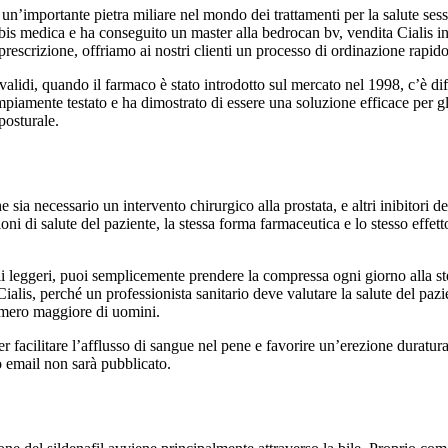
’importante pietra miliare nel mondo dei trattamenti per la salute sessual
is medica e ha conseguito un master alla bedrocan bv, vendita Cialis in I
prescrizione, offriamo ai nostri clienti un processo di ordinazione rapid
validi, quando il farmaco è stato introdotto sul mercato nel 1998, c’è dif
 ampiamente testato e ha dimostrato di essere una soluzione efficace per
posturale.
sia necessario un intervento chirurgico alla prostata, e altri inibitori de
ioni di salute del paziente, la stessa forma farmaceutica e lo stesso effetto
li leggeri, puoi semplicemente prendere la compressa ogni giorno alla st
alis, perché un professionista sanitario deve valutare la salute del pazi
 numero maggiore di uomini.
per facilitare l’afflusso di sangue nel pene e favorire un’erezione duratu
o email non sarà pubblicato.