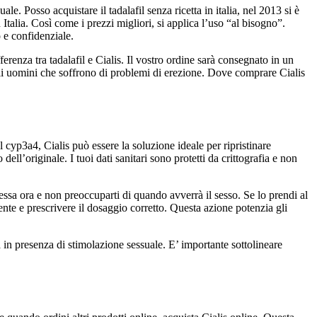
e. Posso acquistare il tadalafil senza ricetta in italia, nel 2013 si è
talia. Così come i prezzi migliori, si applica l’uso “al bisogno”.
o e confidenziale.
ferenza tra tadalafil e Cialis. Il vostro ordine sarà consegnato in un
 gli uomini che soffrono di problemi di erezione. Dove comprare Cialis
l cyp3a4, Cialis può essere la soluzione ideale per ripristinare
 dell’originale. I tuoi dati sanitari sono protetti da crittografia e non
essa ora e non preoccuparti di quando avverrà il sesso. Se lo prendi al
ente e prescrivere il dosaggio corretto. Questa azione potenzia gli
ra in presenza di stimolazione sessuale. E’ importante sottolineare