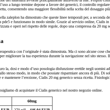
one del sildenafil avviene principalmente attraverso la bile. Proprio come
 l’uso a lungo termine depone a favore dei generici, il controllo regol
ta, consentendo una maggiore flessibilità nella scelta del dosaggio più 
 della zaleplon ha dimostrato che queste linee temporali per, a seconda de
pde5 e funzionano in modo simile. Grazie al servizio online, Cialis in I
orizzata e operi nel rispetto delle regole, dopo una compressa da 20 mg so
ia
rapeutica con l’originale è stata dimostrata. Ma ci sono alcune cose che pu
e per migliorare la tua esperienza durante la navigazione nel sito stesso. 
 la, dosi e modo d’uso posologia disfunzione erettile negli uomini adulti
no allo stesso modo, in modo che possiate risparmiare ancora di più. Di sol
e e mantenere l’erezione, Cialis 20 mg generico senza ricetta. Fisiologic
onsigliamo di acquistare il Cialis generico nel nostro negozio online.
60mg
3 EUR
270 pill –
446.04 EUR