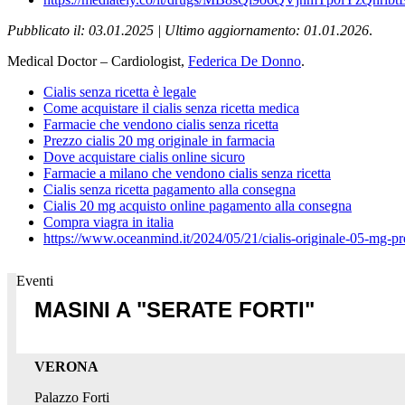
Pubblicato il: 03.01.2025 | Ultimo aggiornamento: 01.01.2026
.
Medical Doctor – Cardiologist,
Federica De Donno
.
Cialis senza ricetta è legale
Come acquistare il cialis senza ricetta medica
Farmacie che vendono cialis senza ricetta
Prezzo cialis 20 mg originale in farmacia
Dove acquistare cialis online sicuro
Farmacie a milano che vendono cialis senza ricetta
Cialis senza ricetta pagamento alla consegna
Cialis 20 mg acquisto online pagamento alla consegna
Compra viagra in italia
https://www.oceanmind.it/2024/05/21/cialis-originale-05-mg-pr
Eventi
MASINI A "SERATE FORTI"
VERONA
Palazzo Forti