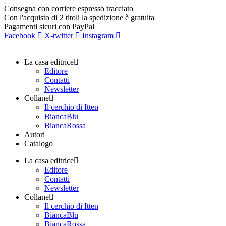
Vai
Consegna con corriere espresso tracciato
al
Con l'acquisto di 2 titoli la spedizione è gratuita
contenuto
Pagamenti sicuri con PayPal
Facebook
X-twitter
Instagram
La casa editrice
Editore
Contatti
Newsletter
Collane
Il cerchio di Itten
BiancaBlu
BiancaRossa
Autori
Catalogo
La casa editrice
Editore
Contatti
Newsletter
Collane
Il cerchio di Itten
BiancaBlu
BiancaRossa