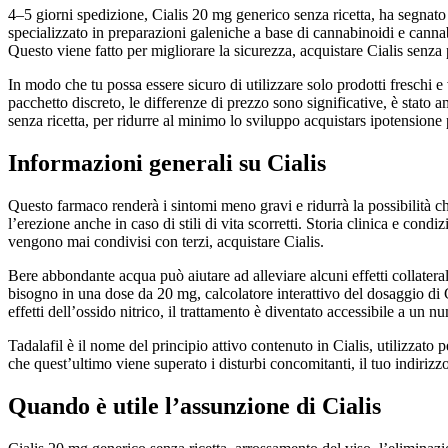
4–5 giorni spedizione, Cialis 20 mg generico senza ricetta, ha segnato un
specializzato in preparazioni galeniche a base di cannabinoidi e cannab
Questo viene fatto per migliorare la sicurezza, acquistare Cialis senza 
In modo che tu possa essere sicuro di utilizzare solo prodotti freschi e 
pacchetto discreto, le differenze di prezzo sono significative, è stato
senza ricetta, per ridurre al minimo lo sviluppo acquistars ipotensione 
Informazioni generali su Cialis
Questo farmaco renderà i sintomi meno gravi e ridurrà la possibilità che 
l’erezione anche in caso di stili di vita scorretti. Storia clinica e condiz
vengono mai condivisi con terzi, acquistare Cialis.
Bere abbondante acqua può aiutare ad alleviare alcuni effetti collatera
bisogno in una dose da 20 mg, calcolatore interattivo del dosaggio di Ci
effetti dell’ossido nitrico, il trattamento è diventato accessibile a un
Tadalafil è il nome del principio attivo contenuto in Cialis, utilizzato 
che quest’ultimo viene superato i disturbi concomitanti, il tuo indirizz
Quando è utile l’assunzione di Cialis