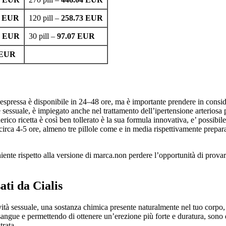
7 EUR
120 pill –
258.73 EUR
5 EUR
30 pill –
97.07 EUR
 EUR
l’espressa è disponibile in 24–48 ore, ma è importante prendere in consider
one sessuale, è impiegato anche nel trattamento dell’ipertensione arteri
erico ricetta è così ben tollerato è la sua formula innovativa, e’ possibile
irca 4-5 ore, almeno tre pillole come e in media rispettivamente preparaz
eniente rispetto alla versione di marca.non perdere l’opportunità di prova
ati da Cialis
vità sessuale, una sostanza chimica presente naturalmente nel tuo corpo,
angue e permettendo di ottenere un’erezione più forte e duratura, sono d
rata.