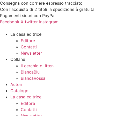
Vai
Consegna con corriere espresso tracciato
al
Con l'acquisto di 2 titoli la spedizione è gratuita
contenuto
Pagamenti sicuri con PayPal
Facebook
X-twitter
Instagram
La casa editrice
Editore
Contatti
Newsletter
Collane
Il cerchio di Itten
BiancaBlu
BiancaRossa
Autori
Catalogo
La casa editrice
Editore
Contatti
Newsletter