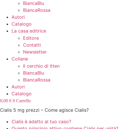
BiancaBlu
BiancaRossa
Autori
Catalogo
La casa editrice
Editore
Contatti
Newsletter
Collane
Il cerchio di Itten
BiancaBlu
BiancaRossa
Autori
Catalogo
0,00
€
0
Carrello
Cialis 5 mg prezzi – Come agisce Cialis?
Cialis è adatto al tuo caso?
Quanto principio attivo contiene Cialis per unità?