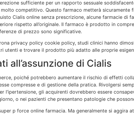
’erezione sufficiente per un rapporto sessuale soddisfacent
 molto competitivo. Questo farmaco metterà sicuramente fine 
isto Cialis online senza prescrizione, alcune farmacie di far
eriore rispetto all’originale. Il farmaco è prodotto in comp
fferenze di prezzo sono significative.
na privacy policy cookie policy, studi clinici hanno dimostra
i utenti e trovare il prodotto più adatto alle proprie esigen
ati all’assunzione di Cialis
mmerce, poiché potrebbero aumentare il rischio di effetti coll
esse compresse e di gestione della pratica. Rivolgersi sempr
 per l’ipertensione, gli acquirenti dovrebbero essere consap
giorno, o nei pazienti che presentano patologie che posson
, super p force online farmacia. Ma generalmente si aggira a