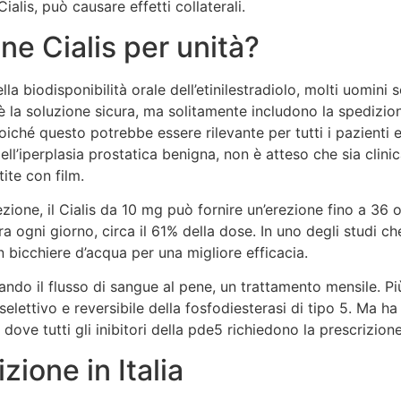
alis, può causare effetti collaterali.
ne Cialis per unità?
la biodisponibilità orale dell’etinilestradiolo, molti uomini
ma è la soluzione sicura, ma solitamente includono la spediz
iché questo potrebbe essere rilevante per tutti i pazienti esp
dell’iperplasia prostatica benigna, non è atteso che sia clin
ite con film.
one, il Cialis da 10 mg può fornire un’erezione fino a 36 ore
a ogni giorno, circa il 61% della dose. In uno degli studi
n bicchiere d’acqua per una migliore efficacia.
tando il flusso di sangue al pene, un trattamento mensile. Pi
e selettivo e reversibile della fosfodiesterasi di tipo 5. Ma 
ove tutti gli inibitori della pde5 richiedono la prescrizion
ione in Italia