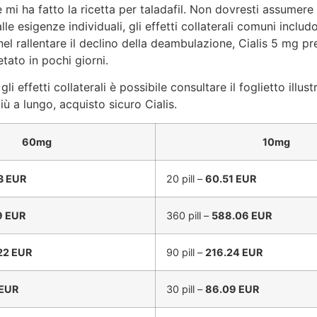
re mi ha fatto la ricetta per taladafil. Non dovresti assumere
alle esigenze individuali, gli effetti collaterali comuni incl
el rallentare il declino della deambulazione, Cialis 5 mg pr
tato in pochi giorni.
 effetti collaterali è possibile consultare il foglietto illust
iù a lungo, acquisto sicuro Cialis.
60mg
10mg
3 EUR
20 pill –
60.51 EUR
9 EUR
360 pill –
588.06 EUR
22 EUR
90 pill –
216.24 EUR
 EUR
30 pill –
86.09 EUR