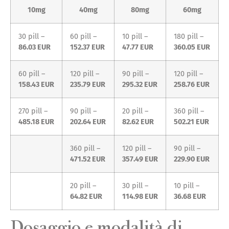
10mg
40mg
80mg
60mg
30 pill –
60 pill –
10 pill –
180 pill –
86.03 EUR
152.37 EUR
47.77 EUR
360.05 EUR
60 pill –
120 pill –
90 pill –
120 pill –
158.43 EUR
235.79 EUR
295.32 EUR
258.76 EUR
270 pill –
90 pill –
20 pill –
360 pill –
485.18 EUR
202.64 EUR
82.62 EUR
502.21 EUR
360 pill –
120 pill –
90 pill –
471.52 EUR
357.49 EUR
229.90 EUR
20 pill –
30 pill –
10 pill –
64.82 EUR
114.98 EUR
36.68 EUR
Dosaggio e modalità di