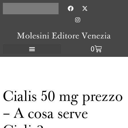
Con l'acquisto di 2 titoli la
Pagamenti sicuri
spedizione è gratuita
con PayPal
0
Cialis 50 mg prezzo
– A cosa serve