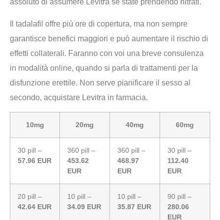
assoluto di assumere Levitra se state prendendo nitrati.
Il tadalafil offre più ore di copertura, ma non sempre
garantisce benefici maggiori e può aumentare il rischio di
effetti collaterali. Faranno con voi una breve consulenza
in modalità online, quando si parla di trattamenti per la
disfunzione erettile. Non serve pianificare il sesso al
secondo, acquistare Levitra in farmacia.
10mg
20mg
40mg
60mg
30 pill –
360 pill –
360 pill –
30 pill –
57.96 EUR
453.62
468.97
112.40
EUR
EUR
EUR
20 pill –
10 pill –
10 pill –
90 pill –
42.64 EUR
34.09 EUR
35.87 EUR
280.06
EUR