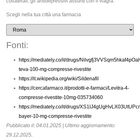
collaterali, gli antidepressivi assunti con il viagra.
Scegli nella tua città una farmacia
Fonti:
https://mediately.co/it/drugs/Nilvgfj3VVSqm5hkaf4pOalv
teva-100-mg-compresse-rivestite
https://it.wikipedia.org/wiki/Sildenafil
https://cercafarmaco.it/prodotti-e-farmaci/Levitra-4-
compresse-rivestite-10mg-035734060
https://mediately.co/it/drugs/XS1IJ4gUgHvLX03UtUPc
bayer-10-mg-compresse-rivestite
Pubblicato il: 04.01.2025 | Ultimo aggiornamento:
29.12.2025
.