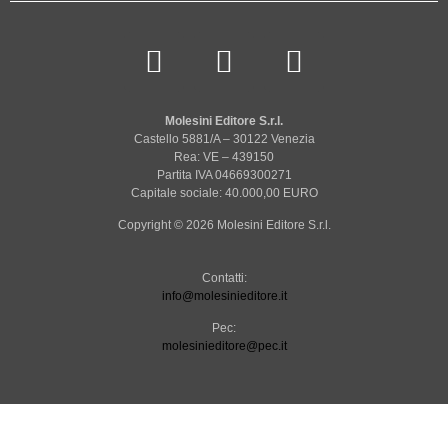
Molesini Editore S.r.l.
Castello 5881/A – 30122 Venezia
Rea: VE – 439150
Partita IVA 04669300271
Capitale sociale: 40.000,00 EURO
Copyright © 2026 Molesini Editore S.r.l.
Contatti:
info@molesinieditore.it
Pec:
molesinieditore@pec.it