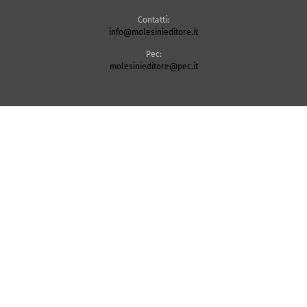
Contatti:
info@molesinieditore.it
Pec:
molesinieditore@pec.it