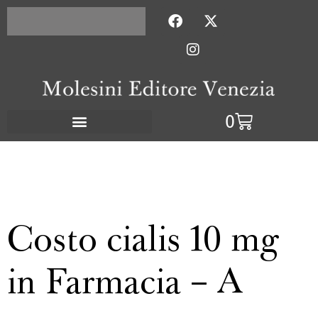
Con l'acquisto di 2 titoli la
Pagamenti sicuri
spedizione è gratuita
con PayPal
0
Costo cialis 10 mg
in Farmacia – A