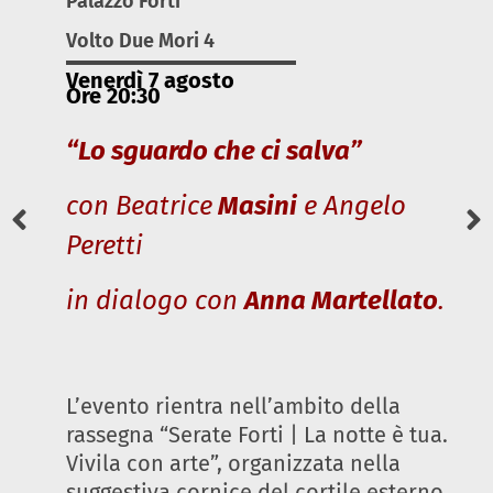
Palazzo Forti
Volto Due Mori 4
Venerdì 7 agosto
Ore 20:30
“Lo sguardo che ci salva”
con Beatrice
Masini
e Angelo
Peretti
in dialogo con
Anna Martellato
.
L’evento rientra nell’ambito della
rassegna “Serate Forti | La notte è tua.
Vivila con arte”, organizzata nella
suggestiva cornice del cortile esterno