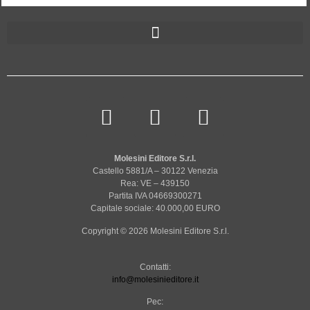
Molesini Editore S.r.l.
Castello 5881/A – 30122 Venezia
Rea: VE – 439150
Partita IVA 04669300271
Capitale sociale: 40.000,00 EURO
Copyright © 2026 Molesini Editore S.r.l.
Contatti:
info@molesinieditore.it
Pec: