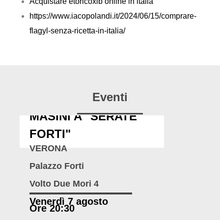
Acquistare etoricoxib online in italia
https://www.iacopolandi.it/2024/06/15/comprare-
flagyl-senza-ricetta-in-italia/
Eventi
MASINI A "SERATE
FORTI"
VERONA
Palazzo Forti
Volto Due Mori 4
Venerdì 7 agosto
Ore 20:30