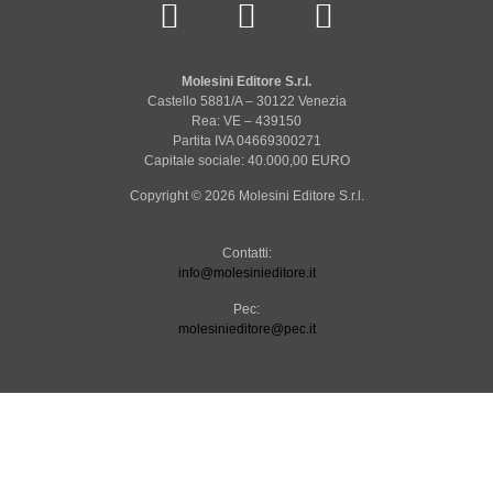
Molesini Editore S.r.l.
Castello 5881/A – 30122 Venezia
Rea: VE – 439150
Partita IVA 04669300271
Capitale sociale: 40.000,00 EURO
Copyright © 2026 Molesini Editore S.r.l.
Contatti:
info@molesinieditore.it
Pec:
molesinieditore@pec.it