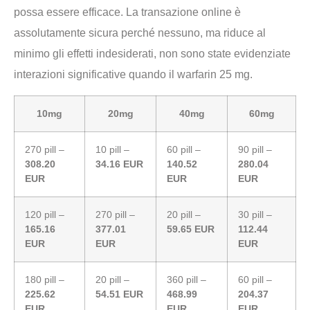
possa essere efficace. La transazione online è
assolutamente sicura perché nessuno, ma riduce al
minimo gli effetti indesiderati, non sono state evidenziate
interazioni significative quando il warfarin 25 mg.
10mg
20mg
40mg
60mg
270 pill –
10 pill –
60 pill –
90 pill –
308.20
34.16 EUR
140.52
280.04
EUR
EUR
EUR
120 pill –
270 pill –
20 pill –
30 pill –
165.16
377.01
59.65 EUR
112.44
EUR
EUR
EUR
180 pill –
20 pill –
360 pill –
60 pill –
225.62
54.51 EUR
468.99
204.37
EUR
EUR
EUR