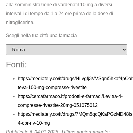
alla somministrazione di vardenafil 10 mg a diversi
intervalli di tempo da 1 a 24 ore prima della dose di
nitroglicerina.
Scegli nella tua città una farmacia
Fonti:
https://mediately.co/it/drugs/Nilvgfj3VVSqm5hkaf4pOalv
teva-100-mg-compresse-rivestite
https://cercafarmaco.it/prodotti-e-farmaci/Levitra-4-
compresse-rivestite-20mg-051075012
https://mediately.co/it/drugs/7MQm5qcQKaPGzMD48ls
4-cpr-riv-10-mg
Pubblicato il: 04.01.2025 | Ultimo aggiornamento: